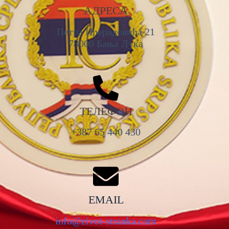
АДРЕСА
Петра Прерадовића 21
78000 Бања Лука
ТЕЛЕФОН
+387 65 440 430
EMAIL
info@zivot-stranka.com