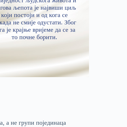
иједност људскога живота и
гова љепота је највиши циљ
који постоји и од кога се
када не смије одустати. Због
га је крајње вријеме да се за
то почне борити.
а, а не групи појединаца