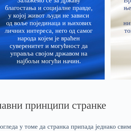
Залажемо се за државу
Вр
благостања и социјалне правде,
ње
у којој живот људи не зависи
од воље појединаца и њихових
ни
личних интереса, него од самог
то
народа којем је враћен
суверенитет и могућност да
управља својом државом на
најбољи могући начин.
лавни принципи странке
гледа у томе да странка припада једнако свим