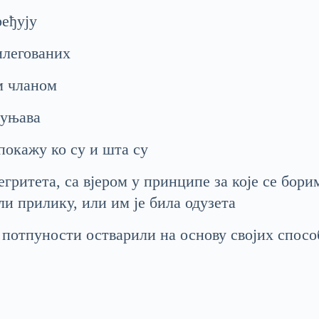
ређују
илегованих
м чланом
пуњава
покажу ко су и шта су
ритета, са вјером у принципе за које се борим
ли прилику, или им је била одузета
у потпуности остварили на основу својих спосо