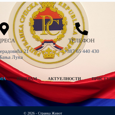
ДРЕСА
ТЕЛЕФОН
ерадовића 21
+387 65 440 430
 Бања Лука
АМА
ПРОГРАМ
АКТУЕЛНОСТИ
ПРИСТУП
© 2026 - Странка Живот