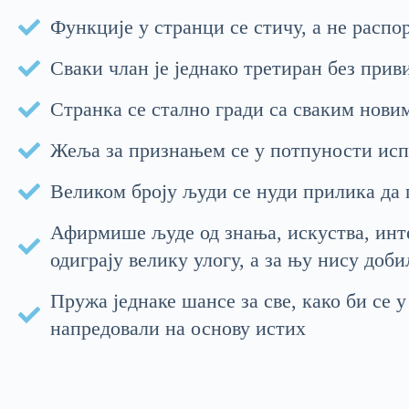
Функције у странци се стичу, а не распо
Сваки члан је једнако третиран без прив
Странка се стално гради са сваким нови
Жеља за признањем се у потпуности ис
Великом броју људи се нуди прилика да 
Афирмише људе од знања, искуства, интег
одиграју велику улогу, а за њу нису доби
Пружа једнаке шансе за све, како би се 
напредовали на основу истих