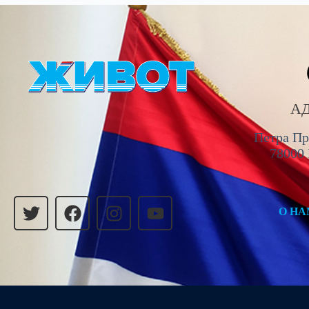
А
Петра Пр
78000
О Н