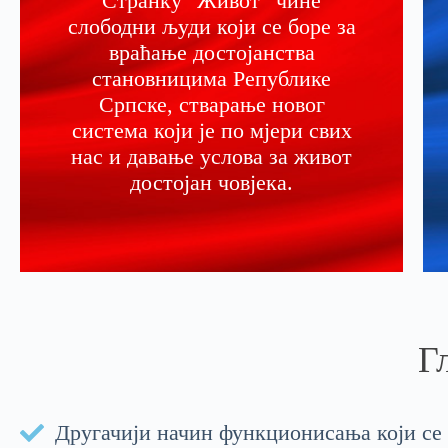
Странку "Живот“ чине
слободни људи који се боре за
враћање достојанства
становницима Републике
Српске, стварање новог
система који је по мјери свих
нас и давање услова за живот
достојан човјека.
Г
Другачији начин функционисања који се о