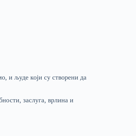
о, и људе који су створени да
бности, заслуга, врлина и