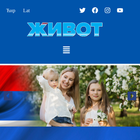
Ћир
Lat