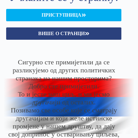
ПРИСТУПНИЦА
ВИШЕ О СТРАНЦИ
Сигурно сте примијетили да се
разликујемо од других политичких
странака на нашим просторима?
Добро сте примијетили.
То и јесте наш циљ, и ми јесмо
другачији од осталих.
Позивамо све особе које се сматрају
другачијим и који желе истинске
промјене у нашем друштву, да дају
свој допринос у остваривању циљева,