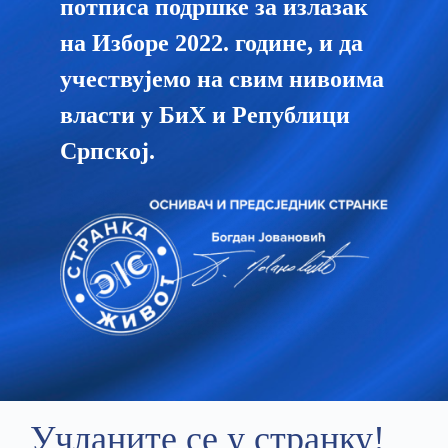
потписа подршке за излазак
на Изборе 2022. године, и да
учествујемо на свим нивоима
власти у БиХ и Републици
Српској.
Учланите се у странку!