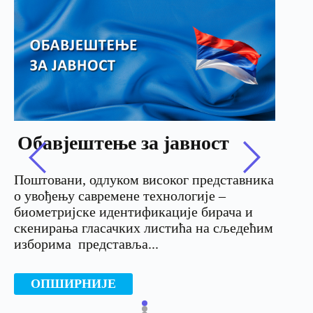
Обавјештење за јавност
З
бо
Поштовани, одлуком високог представника
20
o увођењу савремене технологије –
биометријске идентификације бирача и
Заш
скенирања гласачких листића на сљедећим
Вис
изборима представља...
(1)
пре
ОПШИРНИЈЕ