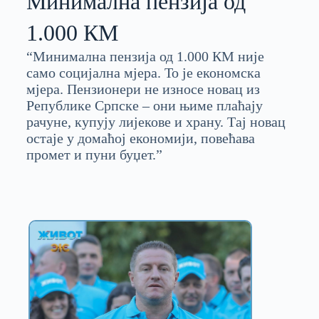
Минимална пензија од
1.000 КМ
“Минимална пензија од 1.000 КМ није
само социјална мјера. То је економска
мјера. Пензионери не износе новац из
Републике Српске – они њиме плаћају
рачуне, купују лијекове и храну. Тај новац
остаје у домаћој економији, повећава
промет и пуни буџет.”