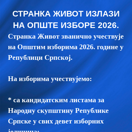
СТРАНКА ЖИВОТ ИЗЛАЗИ
НА ОПШТЕ ИЗБОРЕ 2026.
Странка Живот званично учествује
на Општим изборима 2026. године у
Републици Српској.
На изборима учествујемо:
* са кандидатским листама за
Народну скупштину Републике
Српске у свих девет изборних
јединица;