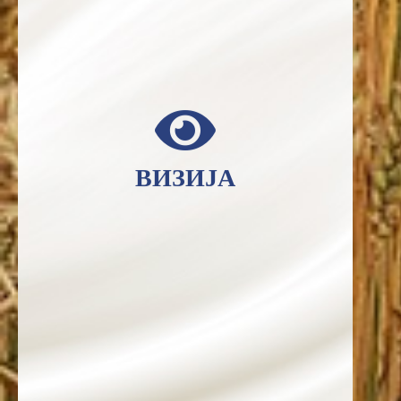
ВИЗИЈА
Вриједност људскога живота и
његова љепота је највиши циљ
који постоји и од кога се никада
ВИЗИЈА
не смије одустати. Због тога је
крајње вријеме да се за то почне
борити.