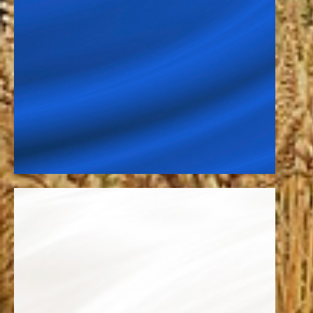
најбољи могући начин.