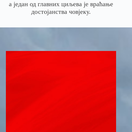
а један од главних циљева је враћање
достојанства човјеку.
ЖИВОТ