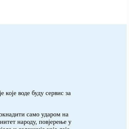
 које воде буду сервис за
докнадити само ударом на
нитет народу, повјерење у