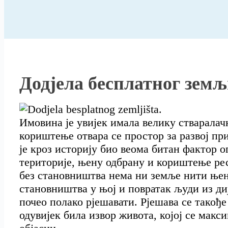
Додјела бесплатног зем
Имовина је увијек имала велику стваралач
кориштење отвара се простор за развој при
је кроз историју био веома битан фактор о
територије, њену одбрану и кориштење рес
без становништва нема ни земље нити њен
становништва у њој и повратак људи из ди
почео полако рјешавати. Рјешава се такођ
одувијек била извор живота, којој се мак