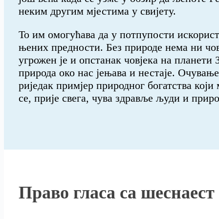
неким другим мјестима у свијету.
То им омогућава да у потпупости искорист
њених предности. Без природе нeма ни чов
угрожен је и опстанак човјека на планети
природа око нас јењава и нестаје. Очување
риједак примјер природног богатства који
се, прије свега, чува здравље људи и прир
Право гласа са шеснаест