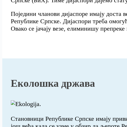
Српске (БиХ). Тиме дијаспори дајемо стат
Поједини чланови дијаспоре имају доста ве
Републике Српске. Дијаспори треба омогућ
Овако се јачају везе, елиминишу препреке
Еколошка држава
Становници Републике Српске имају привил
још већа када се узме у обзир да љепоте 