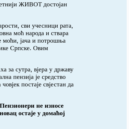
тетнији ЖИВОТ достојан
рости, сви учесници рата,
овна моћ народа и ствара
не моћи, јача и потрошња
лике Српске. Овим
ха за сутра, вјера у државу
лна пензија је средство
човјек постаје свјестан да
 Пензионери не износе
новац остаје у домаћој