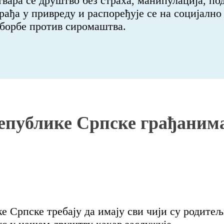
твара се друштво без страха, манипулација, под
рађа у привреду и распоређује се на социјалн
 борбе против сиромаштва.
епублике Српске грађанима
 Српске требају да имају сви чији су родите