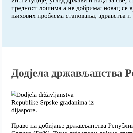
институције, углед држави и нада за све; с
предност лошима а не добрима; новац се в
њихових проблема становања, здравства и
Додјела држављанства Р
Право на добијање држављанства Републике