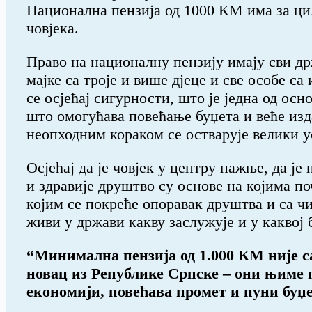
Национална пензија од 1000 КМ има за ц
човјека.
Право на националну пензију имају сви др
мајке са троје и више дјеце и све особе с
се осјећај сигурности, што је једна од ос
што омогућава повећање буџета и веће изд
неопходним кораком се остварује велики 
Осјећај да је човјек у центру пажње, да је
и здравије друштво су основе на којима по
којим се покреће опоравак друштва и са ч
живи у држави какву заслужује и у каквој 
“Минимална пензија од 1.000 КМ није са
новац из Републике Српске – они њиме пл
економији, повећава промет и пуни буџе