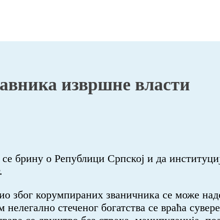
тавника извршне власти
се брину о Републици Српској и да институције
.
пио због корумпираних званичника се може на
елегално стеченог богатства се враћа сувере