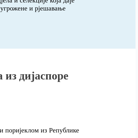
јела и селекције која даје
о угрожене и рјешавање
 из дијаспоре
љи поријеклом из Републике