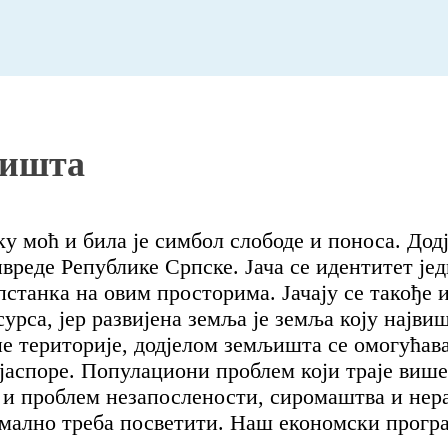
љишта
ку моћ и била је симбол слободе и поноса. До
вреде Републике Српске. Јача се идентитет јед
пстанка на овим просторима. Јачају се такође 
урса, јер развијена земља је земља коју најви
е територије, додјелом земљишта се омогућав
јаспоре. Популациони проблем који траје више 
е и проблем незапослености, сиромаштва и нера
симално треба посветити. Наш економски прогр