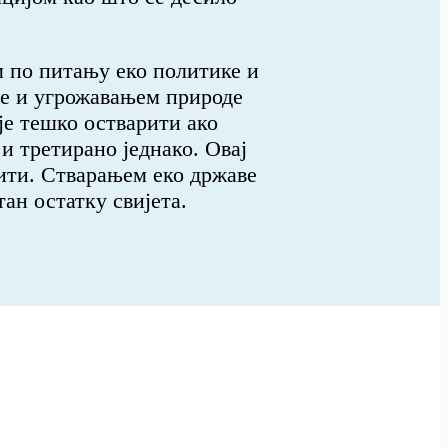
м по питању еко политике и
ње и угрожавањем природе
је тешко остварити ако
и третирано једнако. Овај
тити. Стварањем еко државе
ан остатку свијета.