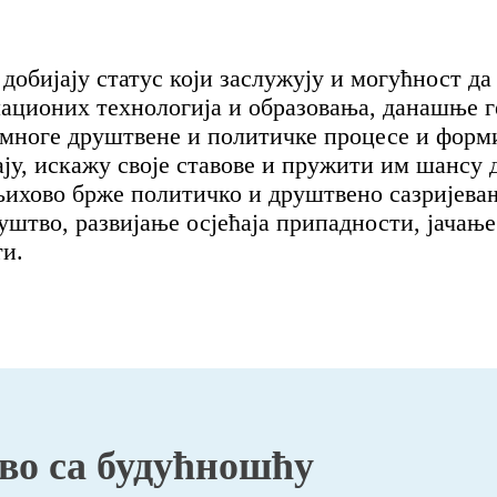
добијају статус који заслужују и могућност да
ационих технологија и образовања, данашње г
 многе друштвене и политичке процесе и форми
ају, искажу своје ставове и пружити им шансу д
ихово брже политичко и друштвено сазријевањ
уштво, развијање осјећаја припадности, јачање
ти.
во са будућношћу