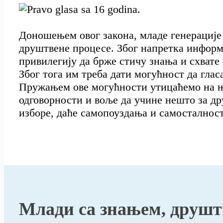
Доношењем овог закона, младе генерације 
друштвене процесе. Због напретка информ
привилегију да брже стичу знања и схвате
Због тога им треба дати могућност да глас
Пружањем ове могућности утицаћемо на њ
одговорности и воље да учине нешто за др
изборе, даће самопоуздања и самосталнос
Млади са знањем, друшт