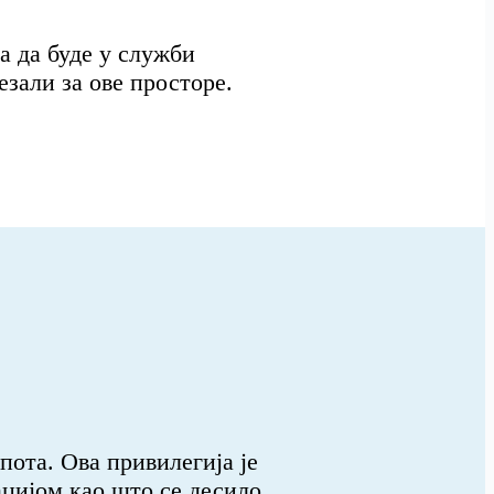
а да буде у служби
зали за ове просторе.
ота. Ова привилегија је
ацијом као што се десило