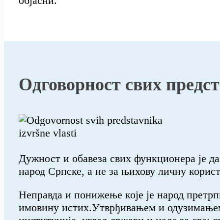
објасни.
Одговорност свих предс
Дужност и обавеза свих функционера је да 
народ Српске, а не за њихову личну корист
Неправда и понижење које је народ претр
имовину истих.Утврђивањем и одузимањем н