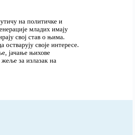
 утичу на политичке и
енерације младих имају
рају свој став о њима.
а остварују своје интересе.
е, јачање њихове
 жеље за излазак на