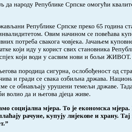
иљ да народу Републике Српске омогући квали
жављани Републике Српске преко 65 година ста
а инвалидитетом. Овим начином се повећава куп
новних потреба свакога човјека. Јачањем купов
атке који иду у корист свих становника Репуб
успјех који води у сасвим нови и бољи ЖИВОТ.
 његова породица сигурна, ослобођеност од стра
чива и гради се свака озбиљна држава. Национа
име се обнављају урушени темељи државе. Тада 
би волио да и његова дјеца живе.
мо социјална мјера. То је економска мјера.
аћају рачуне, купују лијекове и храну. Тај 
т.”