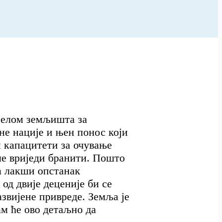
дјелом земљишта за
не нације и њен понос који
и капацитети за очување
ше вриједи бранити. Пошто
а лакши опстанак
од двије деценије би се
звијене привреде. Земља је
ам ће ово детаљно да