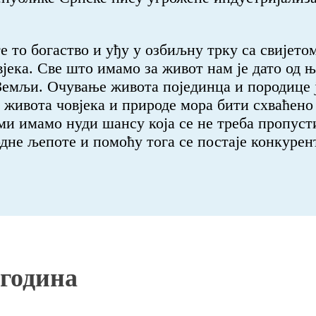
е то богаство и уђу у озбиљну трку са свијето
јека. Све што имамо за живот нам је дато од 
 Земљи. Очување живота појединца и породице 
 живота човјека и природе мора бити схваћено 
 ми имамо нуди шансу која се не треба пропус
одне љепоте и помоћу тога се постаје конкурент
 година